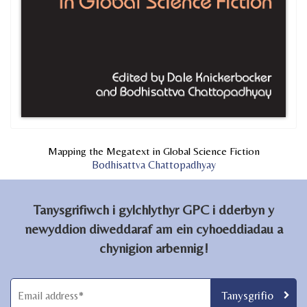
Mapping the Megatext in Global Science Fiction
Bodhisattva Chattopadhyay
Tanysgrifiwch i gylchlythyr GPC i dderbyn y
newyddion diweddaraf am ein cyhoeddiadau a
chynigion arbennig!