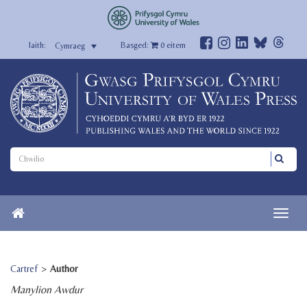
Basged:
0
eitem
Cymraeg
Cartref
>
Author
Manylion Awdur