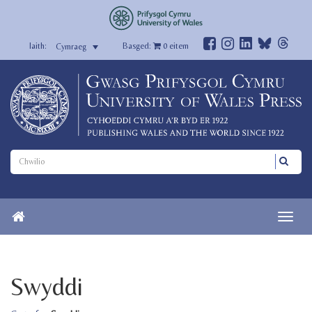
Basged:
0
eitem
Cymraeg
Swyddi