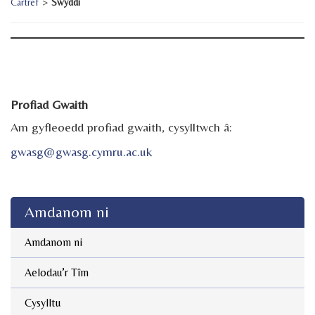
Cartref
>
Swyddi
.
.
Profiad Gwaith
Am gyfleoedd profiad gwaith, cysylltwch â:
gwasg@gwasg.cymru.ac.uk
.
Amdanom ni
Aelodau’r Tîm
Cysylltu