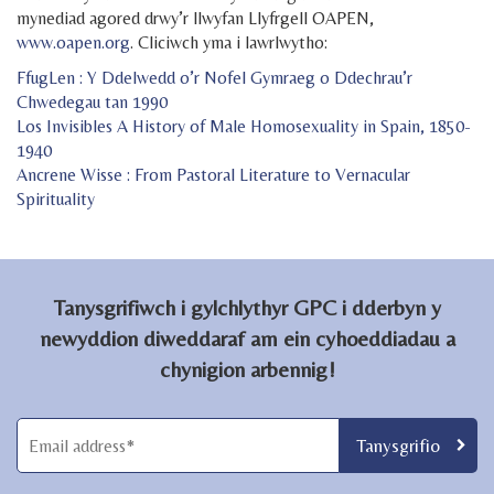
mynediad agored drwy’r llwyfan Llyfrgell OAPEN,
www.oapen.org
. Cliciwch yma i lawrlwytho:
FfugLen : Y Ddelwedd o’r Nofel Gymraeg o Ddechrau’r
Chwedegau tan 1990
Los Invisibles A History of Male Homosexuality in Spain, 1850-
1940
Ancrene Wisse : From Pastoral Literature to Vernacular
Spirituality
Tanysgrifiwch i gylchlythyr GPC i dderbyn y
newyddion diweddaraf am ein cyhoeddiadau a
chynigion arbennig!