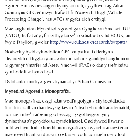
Agored Aur: os oes angen hynny arnoch, cysylltwch ag Adran
Gomisiynu GPC er mwyn trafod Ffi Prosesu Erthygl (‘Article
Processing Charge’, neu APC) ar gyfer eich erthygl.
Mae anghenion Mynediad Agored gan Gynghorau Ymchwil DU
(CYDU) hefyd ar gyfer erthyglau sy’n cydnabod cyllid RCUK; am
fwy o fanylion, gweler
http://www.rcuk.ac.uk/research/outputs/
Nodwch y bydd cyfnodolion GPC yn parhau i dderbyn a
chyhoeddi erthyglau gan awduron nad oes ganddynt anghenion
ar gyfer yr Ymarferiad Asesu Ymchwil (RAE) o dan y trefniadau
sy’n bodoli ar hyn o bryd.
Dylid anfon unrhyw gwestiynau at yr Adran Gomisiynu.
Mynediad Agored a Monograffau
Mae monograffau, casgliadau wedi’u golygu a chyhoeddiadau
ffurf hir eraill yn rhan bwysig iawn o’r byd cyhoeddi academaidd,
ac maen nhw’n arbennig o bwysig i ysgolheigion yn y
dyniaethau a’r gwyddorau cymdeithasol. Ond dywed llawer o
bobl wrthym fod cyhoeddi monograffau yn wynebu anawsterau –
mae gwerthiant yn disgyn, costau yn codi, ac mae’n gynyddol