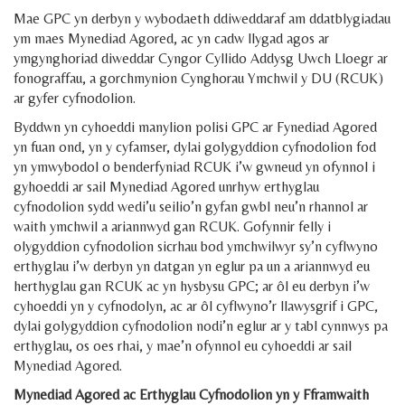
Mae GPC yn derbyn y wybodaeth ddiweddaraf am ddatblygiadau
ym maes Mynediad Agored, ac yn cadw llygad agos ar
ymgynghoriad diweddar Cyngor Cyllido Addysg Uwch Lloegr ar
fonograffau, a gorchmynion Cynghorau Ymchwil y DU (RCUK)
ar gyfer cyfnodolion.
Byddwn yn cyhoeddi manylion polisi GPC ar Fynediad Agored
yn fuan ond, yn y cyfamser, dylai golygyddion cyfnodolion fod
yn ymwybodol o benderfyniad RCUK i’w gwneud yn ofynnol i
gyhoeddi ar sail Mynediad Agored unrhyw erthyglau
cyfnodolion sydd wedi’u seilio’n gyfan gwbl neu’n rhannol ar
waith ymchwil a ariannwyd gan RCUK. Gofynnir felly i
olygyddion cyfnodolion sicrhau bod ymchwilwyr sy’n cyflwyno
erthyglau i’w derbyn yn datgan yn eglur pa un a ariannwyd eu
herthyglau gan RCUK ac yn hysbysu GPC; ar ôl eu derbyn i’w
cyhoeddi yn y cyfnodolyn, ac ar ôl cyflwyno’r llawysgrif i GPC,
dylai golygyddion cyfnodolion nodi’n eglur ar y tabl cynnwys pa
erthyglau, os oes rhai, y mae’n ofynnol eu cyhoeddi ar sail
Mynediad Agored.
Mynediad Agored ac Erthyglau Cyfnodolion yn y Fframwaith