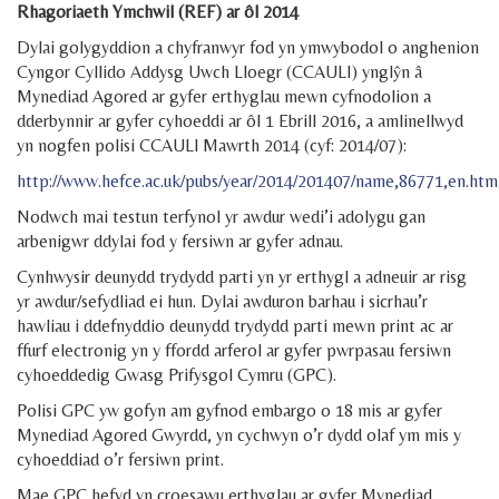
Rhagoriaeth Ymchwil (REF) ar ôl 2014
Dylai golygyddion a chyfranwyr fod yn ymwybodol o anghenion
Cyngor Cyllido Addysg Uwch Lloegr (CCAULl) ynglŷn â
Mynediad Agored ar gyfer erthyglau mewn cyfnodolion a
dderbynnir ar gyfer cyhoeddi ar ôl 1 Ebrill 2016, a amlinellwyd
yn nogfen polisi CCAULl Mawrth 2014 (cyf: 2014/07):
http://www.hefce.ac.uk/pubs/year/2014/201407/name,86771,en.htm
Nodwch mai testun terfynol yr awdur wedi’i adolygu gan
arbenigwr ddylai fod y fersiwn ar gyfer adnau.
Cynhwysir deunydd trydydd parti yn yr erthygl a adneuir ar risg
yr awdur/sefydliad ei hun. Dylai awduron barhau i sicrhau’r
hawliau i ddefnyddio deunydd trydydd parti mewn print ac ar
ffurf electronig yn y ffordd arferol ar gyfer pwrpasau fersiwn
cyhoeddedig Gwasg Prifysgol Cymru (GPC).
Polisi GPC yw gofyn am gyfnod embargo o 18 mis ar gyfer
Mynediad Agored Gwyrdd, yn cychwyn o’r dydd olaf ym mis y
cyhoeddiad o’r fersiwn print.
Mae GPC hefyd yn croesawu erthyglau ar gyfer Mynediad