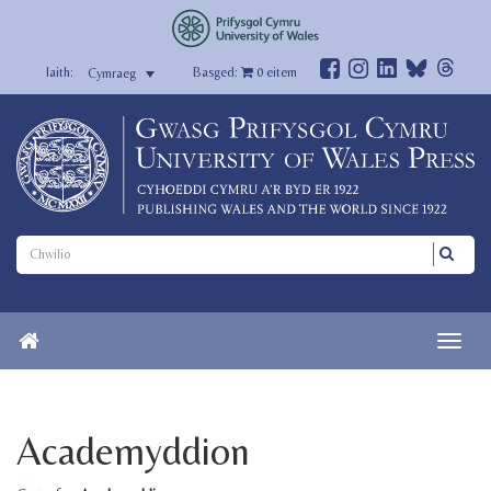
Basged:
0
eitem
Cymraeg
Academyddion