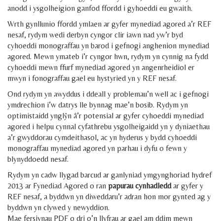
anodd i ysgolheigion ganfod ffordd i gyhoeddi eu gwaith.
Wrth gynllunio ffordd ymlaen ar gyfer mynediad agored a’r REF
nesaf, rydym wedi derbyn cyngor clir iawn nad yw’r byd
cyhoeddi monograffau yn barod i gefnogi anghenion mynediad
agored. Mewn ymateb i’r cyngor hwn, rydym yn cynnig na fydd
cyhoeddi mewn ffurf mynediad agored yn angenrheidiol er
mwyn i fonograffau gael eu hystyried yn y REF nesaf.
Ond rydym yn awyddus i ddeall y problemau’n well ac i gefnogi
ymdrechion i’w datrys lle bynnag mae’n bosib. Rydym yn
optimistaidd ynglŷn â’r potensial ar gyfer cyhoeddi mynediad
agored i helpu cynnal cyfathrebu ysgolheigaidd yn y dyniaethau
a’r gwyddorau cymdeithasol, ac yn hyderus y bydd cyhoeddi
monograffau mynediad agored yn parhau i dyfu o fewn y
blynyddoedd nesaf.
Rydym yn cadw llygad barcud ar ganlyniad ymgynghoriad hydref
2013 ar Fynediad Agored o ran
papurau cynhadledd
ar gyfer y
REF nesaf, a byddwn yn diweddaru’r adran hon mor gynted ag y
byddwn yn clywed y newyddion.
Mae fersiynau PDF o dri o’n llyfrau ar gael am ddim mewn