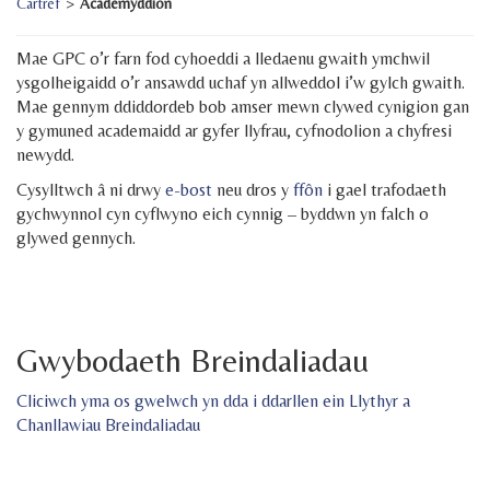
Cartref
>
Academyddion
Mae GPC o’r farn fod cyhoeddi a lledaenu gwaith ymchwil
ysgolheigaidd o’r ansawdd uchaf yn allweddol i’w gylch gwaith.
Mae gennym ddiddordeb bob amser mewn clywed cynigion gan
y gymuned academaidd ar gyfer llyfrau, cyfnodolion a chyfresi
newydd.
Cysylltwch â ni drwy
e-bost
neu dros y
ffôn
i gael trafodaeth
gychwynnol cyn cyflwyno eich cynnig – byddwn yn falch o
glywed gennych.
Gwybodaeth Breindaliadau
Cliciwch yma os gwelwch yn dda i ddarllen ein Llythyr a
Chanllawiau Breindaliadau