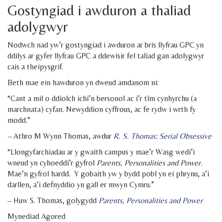
Gostyngiad i awduron a thaliad
adolygwyr
Nodwch nad yw’r gostyngiad i awduron ar bris llyfrau GPC yn
ddilys ar gyfer llyfrau GPC a ddewisir fel taliad gan adolygwyr
cais a theipysgrif.
Beth mae ein hawduron yn dweud amdanom ni:
“Cant a mil o ddiolch ichi’n bersonol ac i’r tîm cynhyrchu (a
marchnata) cyfan. Newyddion cyffrous, ac fe rydw i wrth fy
modd.”
–
Athro M Wynn Thomas, awdur
R. S. Thomas: Serial Obsessive
“Llongyfarchiadau ar y gwaith campus y mae’r Wasg wedi’i
wneud yn cyhoeddi’r gyfrol
Parents, Personalities and Power
.
Mae’n gyfrol hardd. Y gobaith yw y bydd pobl yn ei phrynu, a’i
darllen, a’i defnyddio yn gall er mwyn Cymru.”
– Huw S. Thomas, golygydd
Parents, Personalities and Power
Mynediad Agored