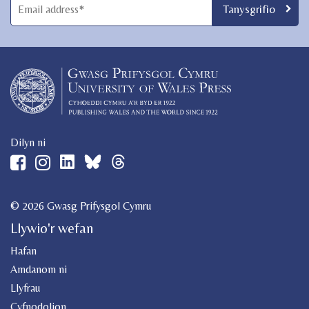
Dilyn ni
© 2026 Gwasg Prifysgol Cymru
Llywio'r wefan
Hafan
Amdanom ni
Llyfrau
Cyfnodolion