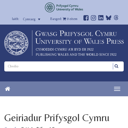
Basged:
0
eitem
Cymraeg
Geiriadur Prifysgol Cymru