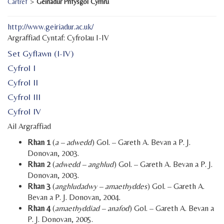
Cartref
>
Geiriadur Prifysgol Cymru
http://www.geiriadur.ac.uk/
Argraffiad Cyntaf: Cyfrolau I-IV
Set Gyflawn (I-IV)
Cyfrol I
Cyfrol II
Cyfrol III
Cyfrol IV
Ail Argraffiad
Rhan 1
(
a – adwedd
) Gol. – Gareth A. Bevan a P. J.
Donovan, 2003.
Rhan 2
(
adwedd – anghlud
) Gol. – Gareth A. Bevan a P. J.
Donovan, 2003.
Rhan 3
(
anghludadwy – amaethyddes
) Gol. – Gareth A.
Bevan a P. J. Donovan, 2004.
Rhan 4
(
amaethyddiad – anafod
) Gol. – Gareth A. Bevan a
P. J. Donovan, 2005.