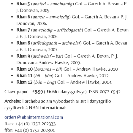
Rhan 5
(
anafod –
anneinamig
) Gol. – Gareth A. Bevan a P.
J. Donovan, 2005.
Rhan 6
(
anneir – anweledig
) Gol. – Gareth A. Bevan a P. J.
Donovan, 2006.
Rhan 7
(
anweledig – arffedogaeth
) Gol. – Gareth A. Bevan
a P. J. Donovan, 2006.
Rhan 8
(
arffedogaeth – atchwelaf
) Gol. – Gareth A. Bevan
a P. J. Donovan, 2007.
Rhan 9
(
atchwelaf – bar
) Gol. – Gareth A. Bevan, P. J.
Donovan a Andrew Hawke, 2009.
Rhan 10
(
baranres – bil
) Gol. – Andrew Hawke, 2010.
Rhan 11
(
bil – bôn
) Gol. – Andrew Hawke, 2012.
Rhan 12
(
bôn – brig
) Gol. – Andrew Hawke, 2013.
Clawr papur –
£9.99
(
£6.66
i danysgrifwyr). ISSN 0072-0542
Archebu:
I archebu ac am wybodaeth ar sut i danysgrifio
cysylltwch â NBN International:
orders@nbninternational.com
ffacs: +44 (0) 1752 202333
ffôn: +44 (0) 1752 202301