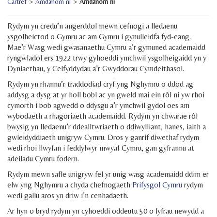
Cartref
>
Amdanom ni
>
Amdanom ni
Rydym yn credu’n angerddol mewn cefnogi a lledaenu
ysgolheictod o Gymru ac am Gymru i gynulleidfa fyd-eang.
Mae’r Wasg wedi gwasanaethu Cymru a’r gymuned academaidd
ryngwladol ers 1922 trwy gyhoeddi ymchwil ysgolheigaidd yn y
Dyniaethau, y Celfyddydau a’r Gwyddorau Cymdeithasol.
Rydym yn rhannu’r traddodiad cryf yng Nghymru o ddod ag
addysg a dysg at yr holl bobl ac yn gweld mai ein rôl ni yw rhoi
cymorth i bob agwedd o ddysgu a’r ymchwil gydol oes am
wybodaeth a rhagoriaeth academaidd. Rydym yn chwarae rôl
bwysig yn lledaenu’r ddealltwriaeth o ddiwylliant, hanes, iaith a
gwleidyddiaeth unigryw Cymru. Dros y ganrif diwethaf rydym
wedi rhoi llwyfan i feddylwyr mwyaf Cymru, gan gyfrannu at
adeiladu Cymru fodern.
Rydym mewn safle unigryw fel yr unig wasg academaidd ddim er
elw yng Nghymru a chyda chefnogaeth
Prifysgol Cymru
rydym
wedi gallu aros yn driw i’n cenhadaeth.
Ar hyn o bryd rydym yn cyhoeddi oddeutu 50 o lyfrau newydd a