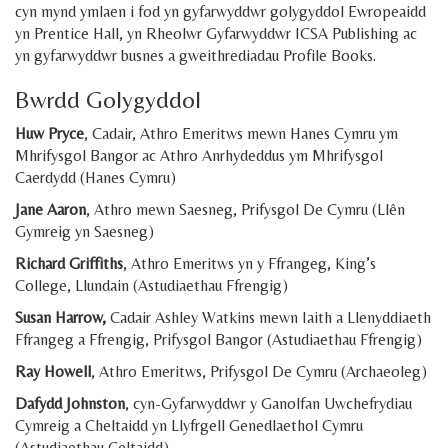
cyn mynd ymlaen i fod yn gyfarwyddwr golygyddol Ewropeaidd
yn Prentice Hall, yn Rheolwr Gyfarwyddwr ICSA Publishing ac
yn gyfarwyddwr busnes a gweithrediadau Profile Books.
Bwrdd Golygyddol
Huw Pryce
, Cadair, Athro Emeritws mewn Hanes Cymru ym
Mhrifysgol Bangor ac Athro Anrhydeddus ym Mhrifysgol
Caerdydd (Hanes Cymru)
Jane Aaron
, Athro mewn Saesneg, Prifysgol De Cymru (Llên
Gymreig yn Saesneg)
Richard Griffiths
, Athro Emeritws yn y Ffrangeg, King’s
College, Llundain (Astudiaethau Ffrengig)
Susan Harrow,
Cadair Ashley Watkins mewn Iaith a Llenyddiaeth
Ffrangeg a Ffrengig, Prifysgol Bangor (Astudiaethau Ffrengig)
Ray Howell
, Athro Emeritws, Prifysgol De Cymru (Archaeoleg)
Dafydd Johnston
, cyn-Gyfarwyddwr y Ganolfan Uwchefrydiau
Cymreig a Cheltaidd yn Llyfrgell Genedlaethol Cymru
(Astudiaethau Celtaidd)