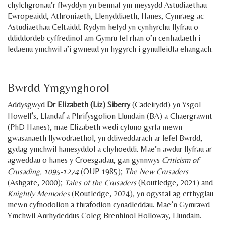
chylchgronau’r flwyddyn yn bennaf ym meysydd Astudiaethau
Ewropeaidd, Athroniaeth, Llenyddiaeth, Hanes, Cymraeg ac
Astudiaethau Celtaidd. Rydym hefyd yn cynhyrchu llyfrau o
ddiddordeb cyffredinol am Gymru fel rhan o’n cenhadaeth i
ledaenu ymchwil a’i gwneud yn hygyrch i gynulleidfa ehangach.
.
Bwrdd Ymgynghorol
Addysgwyd
Dr Elizabeth (Liz) Siberry
(Cadeirydd) yn Ysgol
Howell’s, Llandaf a Phrifysgolion Llundain (BA) a Chaergrawnt
(PhD Hanes), mae Elizabeth wedi cyfuno gyrfa mewn
gwasanaeth llywodraethol, yn ddiweddarach ar lefel Bwrdd,
gydag ymchwil hanesyddol a chyhoeddi. Mae’n awdur llyfrau ar
agweddau o hanes y Croesgadau, gan gynnwys
Criticism of
Crusading, 1095-1274
(OUP 1985);
The New Crusaders
(Ashgate, 2000);
Tales of the Crusaders
(Routledge, 2021) and
Knightly Memories
(Routledge, 2024), yn ogystal ag erthyglau
mewn cyfnodolion a thrafodion cynadleddau. Mae’n Gymrawd
Ymchwil Anrhydeddus Coleg Brenhinol Holloway, Llundain.