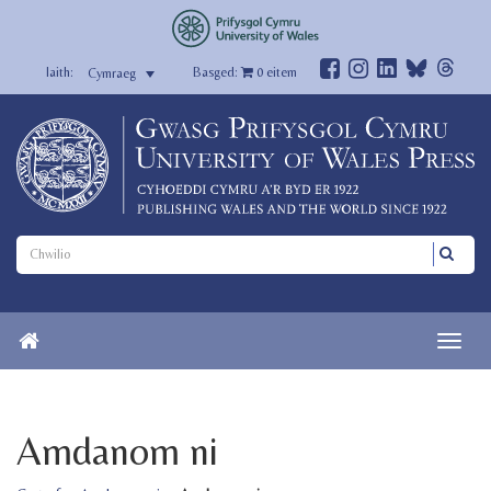
Basged:
0
eitem
Cymraeg
Amdanom ni