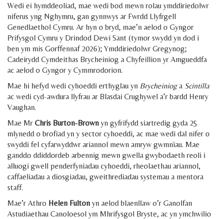
Wedi ei hymddeoliad, mae wedi bod mewn rolau ymddiriedolwr
niferus yng Nghymru, gan gynnwys ar Fwrdd Llyfrgell
Genedlaethol Cymru. Ar hyn o bryd, mae’n aelod o Gyngor
Prifysgol Cymru y Drindod Dewi Sant (tymor swydd yn dod i
ben ym mis Gorffennaf 2026); Ymddiriedolwr Gregynog;
Cadeirydd Cymdeithas Brycheiniog a Chyfeillion yr Amgueddfa
ac aelod o Gyngor y Cymmrodorion.
Mae hi hefyd wedi cyhoeddi erthyglau yn
Brycheiniog
a
Scintilla
ac wedi cyd-awdura llyfrau ar Blasdai Crughywel a’r bardd Henry
Vaughan.
Mae Mr
Chris Burton-Brown
yn gyfrifydd siartredig gyda 25
mlynedd o brofiad yn y sector cyhoeddi, ac mae wedi dal nifer o
swyddi fel cyfarwyddwr ariannol mewn amryw gwmnïau. Mae
ganddo ddiddordeb arbennig mewn gwella gwybodaeth reoli i
alluogi gwell penderfyniadau cyhoeddi, rheolaethau ariannol,
caffaeliadau a diosgiadau, gweithrediadau systemau a mentora
staff.
Mae’r Athro
Helen Fulton
yn aelod blaenllaw o’r Ganolfan
Astudiaethau Canoloesol ym Mhrifysgol Bryste, ac yn ymchwilio