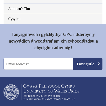
Aelodau’r Tîm
Cysylltu
Tanysgrifiwch i gylchlythyr GPC i dderbyn y
newyddion diweddaraf am ein cyhoeddiadau a
chynigion arbennig!