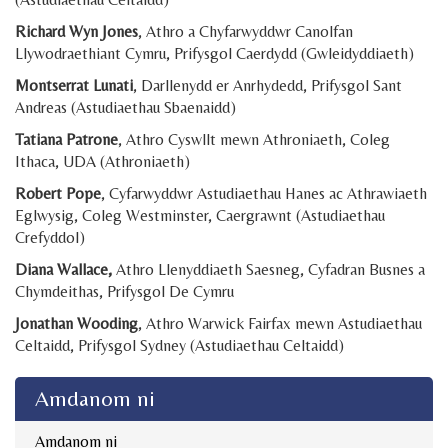
Richard Wyn Jones
, Athro a Chyfarwyddwr Canolfan
Llywodraethiant Cymru, Prifysgol Caerdydd (Gwleidyddiaeth)
Montserrat Lunati
, Darllenydd er Anrhydedd, Prifysgol Sant
Andreas (Astudiaethau Sbaenaidd)
Tatiana Patrone
, Athro Cyswllt mewn Athroniaeth, Coleg
Ithaca, UDA (Athroniaeth)
Robert Pope
, Cyfarwyddwr Astudiaethau Hanes ac Athrawiaeth
Eglwysig, Coleg Westminster, Caergrawnt (Astudiaethau
Crefyddol)
Diana Wallace,
Athro Llenyddiaeth Saesneg, Cyfadran Busnes a
Chymdeithas, Prifysgol De Cymru
Jonathan Wooding
, Athro Warwick Fairfax mewn Astudiaethau
Celtaidd, Prifysgol Sydney (Astudiaethau Celtaidd)
Amdanom ni