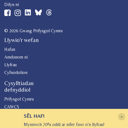
Dilyn ni
© 2026 Gwasg Prifysgol Cymru
Llywio'r wefan
Hafan
Amdanom ni
Llyfrau
Cyfnodolion
Cysylltiadau
defnyddiol
Prifysgol Cymru
CAWCS
Geiriadur
SÊL HAF!
-
Canolfan Peniarth
Mynnwch 70% oddi ar nifer fawr o'n llyfrau!