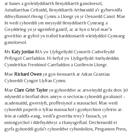
ar hanes a gwleidyddiaeth llenyddiaeth ganoloesol,
Astudiaethau Celtaidd, llenyddiaeth Arthuraidd a’r gyfnewidfa
ddiwylliannol rhwng Cymru a Lloegr yn yr Oesoedd Canol. Mae
hi wedi cyhoeddi ym meysydd llenyddiaeth Cymraeg a
Gwyddeleg yn yr ugeinfed ganrif, ac ar hyn o bryd mae’n
gweithio ar gyfrol yn trafod barddoniaeth wleidyddol Gymraeg
ganoloesol.
Ms
Katy Jordan
MA yw Llyfrgellydd Cymorth Cadwrfeydd
Prifysgol Caerfaddon. Hi hefyd yw Llyfrgellydd Anrhydeddus
Cymdeithas Frenhinol Caerfaddon a Gorllewin Lloegr.
Mae
Richard Owen
yn gyn-bennaeth ar Adran Grantiau
Cyhoeddi Cyngor Llyfrau Cymru.
Mae
Clare Grist Taylor
yn gyhoeddwr ac arweinydd gyda dros 30
mlynedd o brofiad dros amryw o sectorau cyhoeddi gwahanol –
academaidd, gwerslyfr, proffesiynol a masnachol. Mae wedi
cyhoeddi popeth o lyfrau masnachol i gynhyrchion cyfeirio ar-
lein ar raddfa-eang, wedi’u gwerthu trwy’r fasnach, yn
uniongyrchol i ddefnyddwyr a thanysgrifiad. Dechreuodd ei
gyrfa gyhoeddi gyda’r cyhoeddwr cyfnodolion, Pergamon Press,