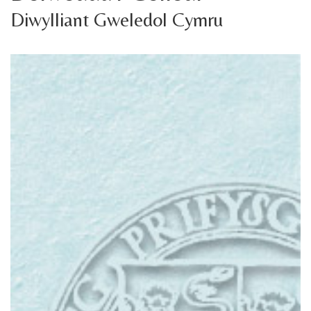
Diwylliant Gweledol Cymru