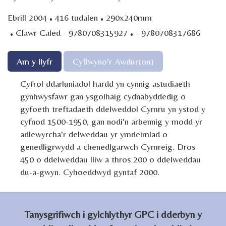
·
·
Ebrill 2004
416 tudalen
290x240mm
·
·
Clawr Caled - 9780708315927
- 9780708317686
Am y llyfr
Cyflwyno'r Awdur(on)
Cyfrol ddarluniadol hardd yn cynnig astudiaeth
gynhwysfawr gan ysgolhaig cydnabyddedig o
gyfoeth treftadaeth ddelweddol Cymru yn ystod y
cyfnod 1500-1950, gan nodi'n arbennig y modd yr
adlewyrcha'r delweddau yr ymdeimlad o
genedligrwydd a chenedlgarwch Cymreig. Dros
450 o ddelweddau lliw a thros 200 o ddelweddau
du-a-gwyn. Cyhoeddwyd gyntaf 2000.
Tanysgrifiwch i gylchlythyr GPC i dderbyn y