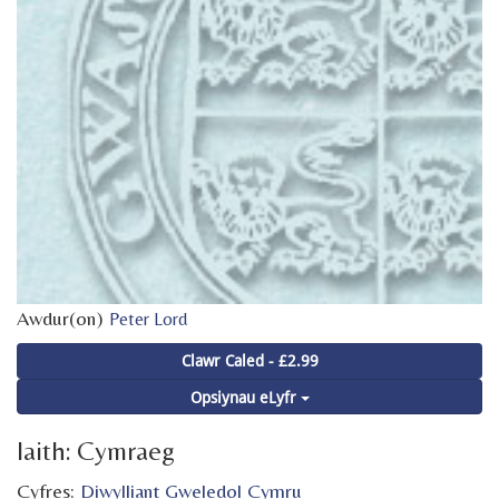
Awdur(on)
Peter Lord
Clawr Caled - £2.99
Opsiynau eLyfr
Iaith: Cymraeg
Cyfres:
Diwylliant Gweledol Cymru