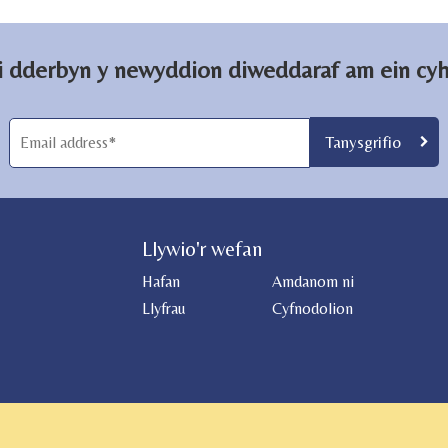
 i dderbyn y newyddion diweddaraf am ein cy
Llywio'r wefan
Hafan
Amdanom ni
Llyfrau
Cyfnodolion