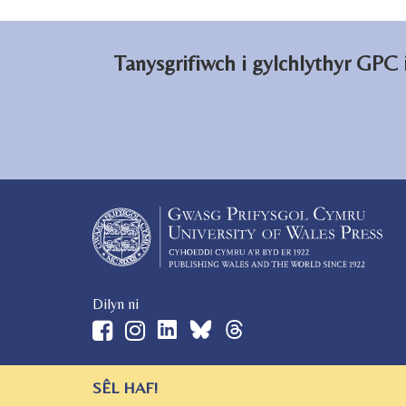
Tanysgrifiwch i gylchlythyr GPC
Dilyn ni
SÊL HAF!
© 2026 Gwasg Prifysgol Cymru