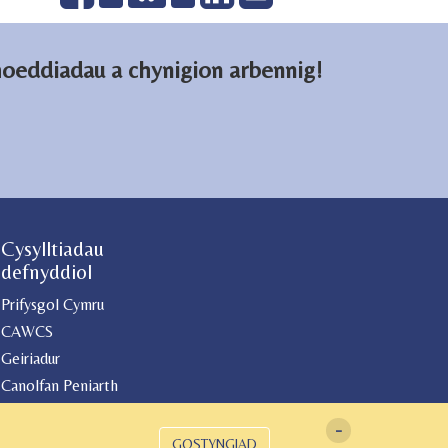
on
on
email
Facebook
LinkedIn
hoeddiadau a chynigion arbennig!
Cysylltiadau
defnyddiol
Prifysgol Cymru
CAWCS
Geiriadur
Canolfan Peniarth
Gwasg Gregynog
-
GOSTYNGIAD