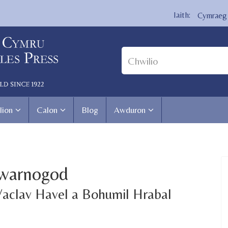
Cymraeg
lion
Calon
Blog
Awduron
gwarnogod
Vaclav Havel a Bohumil Hrabal