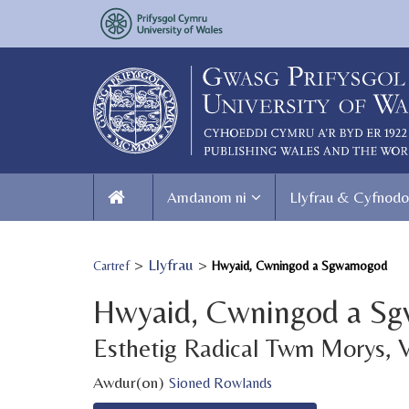
Amdanom ni
Llyfrau & Cyfnodo
>
Llyfrau
>
Cartref
Hwyaid, Cwningod a Sgwarnogod
Hwyaid, Cwningod a S
Esthetig Radical Twm Morys, 
Awdur(on)
Sioned Rowlands