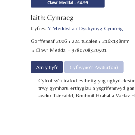
Clawr Meddal - £4.99
Iaith: Cymraeg
Cyfres:
Y Meddwl a'r Dychymyg Cymreig
·
·
Gorffennaf 2006
224 tudalen
216x138mm
·
Clawr Meddal - 9780708320501
Am y llyfr
Cyflwyno'r Awdur(on)
Cyfrol sy'n trafod esthetig yng nghyd-dest
trwy gymharu erthyglau a ysgrifennwyd ga
awdur Tsiecaidd, Bouhmil Hrabal a Vaclav H