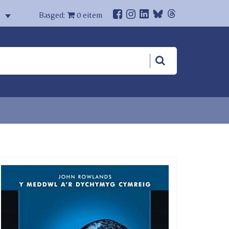
Basged:
0
eitem