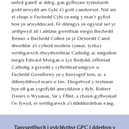
unfed ganrif ar ddeg, gan gyflwyno tystiolaeth
gwbl newydd am Gybi a’i gwlt canoloesol. Nid am
ei chopi o Fuchedd Cybi yn unig y mae’r gyfrol
hon yn arwyddocaol. Fe ddengys yn ogystal sut yr
aethpwyd ati i addasu gweithiau megis Buchedd
Beuno a Buchedd Collen yn yr Oesoedd Canol
diweddar a’r cyfnod modern cynnar; tystia i
weithgarwch rhwydweithiau Catholig ac unigolion
megis Edward Morgan o Lys Bedydd, offeiriad
Catholig a greodd y cyfieithiad unigryw o
Fuchedd Gwenfrewy yn y llawysgrif hon, ac a
ddienyddiwyd maes o law. Diogelwyd y testunau
hyn oll gan ysgrifydd amryddawn y llyfr, Robert
Davies o Wysanau, Sir y Fflint, a chawn gyflwyniad
i’w fywyd, ei weithgarwch a’i ddiddordebau eang.
Tanysgrifiwch i gylchlythyr GPC i dderbyn y