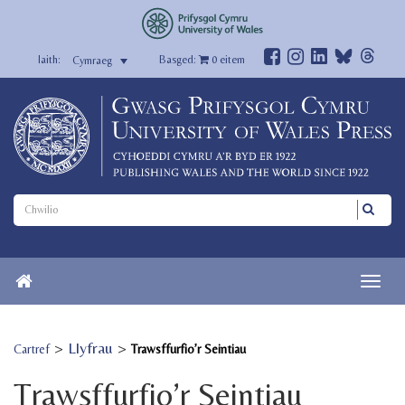
Basged:
0
eitem
Cymraeg
>
Llyfrau
>
Cartref
Trawsffurfio’r Seintiau
Trawsffurfio’r Seintiau