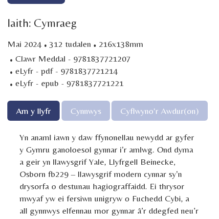
Iaith: Cymraeg
·
·
Mai 2024
312 tudalen
216x138mm
·
Clawr Meddal - 9781837721207
·
eLyfr - pdf - 9781837721214
·
eLyfr - epub - 9781837721221
Am y llyfr
Cynnwys
Cyflwyno'r Awdur(on)
Yn anaml iawn y daw ffynonellau newydd ar gyfer
y Gymru ganoloesol gynnar i’r amlwg. Ond dyma
a geir yn llawysgrif Yale, Llyfrgell Beinecke,
Osborn fb229 – llawysgrif modern cynnar sy’n
drysorfa o destunau hagiograffaidd. Ei thrysor
mwyaf yw ei fersiwn unigryw o Fuchedd Cybi, a
all gynnwys elfennau mor gynnar â’r ddegfed neu’r