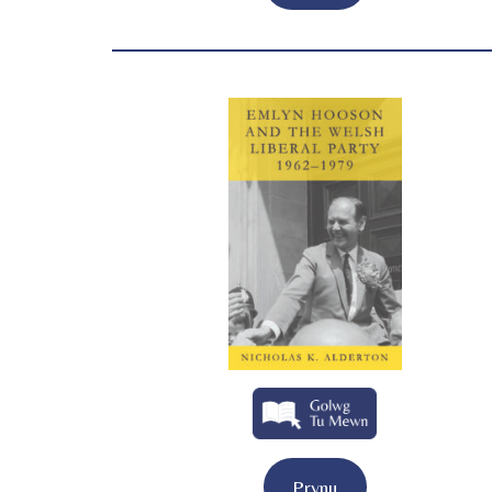
Prynu