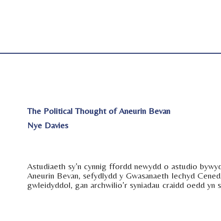
The Political Thought of Aneurin Bevan
Nye Davies
Astudiaeth sy’n cynnig ffordd newydd o astudio bywyd
Aneurin Bevan, sefydlydd y Gwasanaeth Iechyd Cenedl
gwleidyddol, gan archwilio’r syniadau craidd oedd yn s