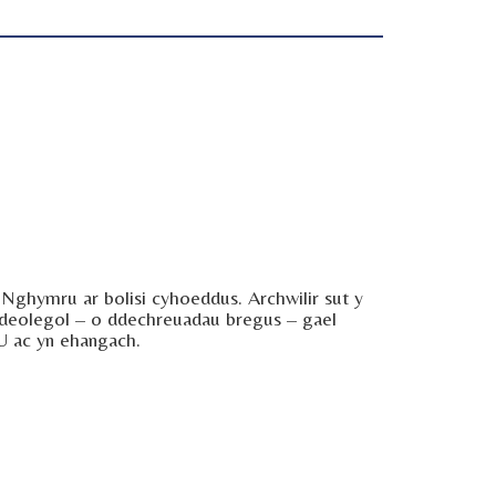
Nghymru ar bolisi cyhoeddus. Archwilir sut y
 ideolegol – o ddechreuadau bregus – gael
U ac yn ehangach.