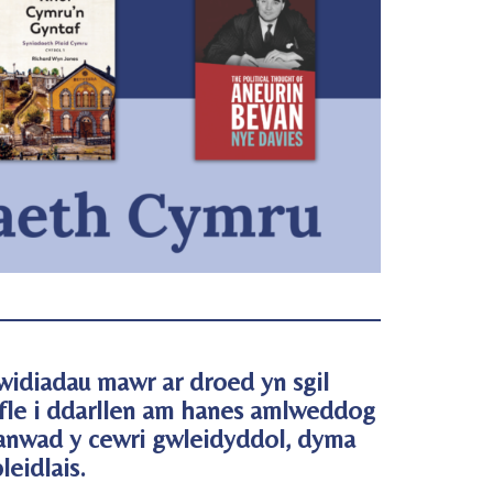
idiadau mawr ar droed yn sgil
yfle i ddarllen am hanes amlweddog
lanwad y cewri gwleidyddol, dyma
leidlais.