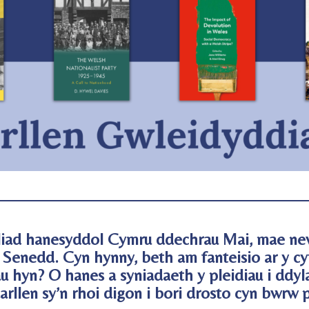
oliad hanesyddol Cymru ddechrau Mai, mae new
y Senedd. Cyn hynny, beth am fanteisio ar y c
au hyn? O hanes a syniadaeth y pleidiau i ddy
arllen sy’n rhoi digon i bori drosto cyn bwrw p