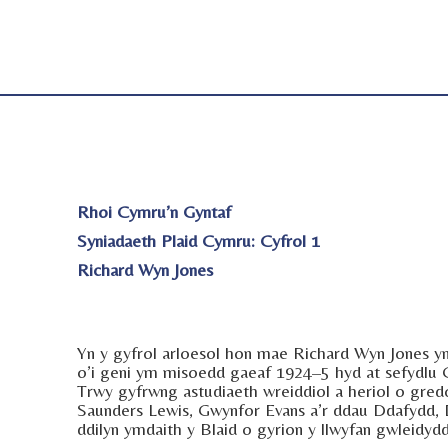
Rhoi Cymru’n Gyntaf
Syniadaeth Plaid Cymru: Cyfrol 1
Richard Wyn Jones
Yn y gyfrol arloesol hon mae Richard Wyn Jones yn
o’i geni ym misoedd gaeaf 1924–5 hyd at sefydlu 
Trwy gyfrwng astudiaeth wreiddiol a heriol o gred
Saunders Lewis, Gwynfor Evans a’r ddau Ddafydd,
ddilyn ymdaith y Blaid o gyrion y llwyfan gwleidy