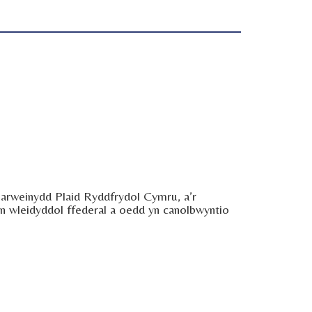
arweinydd Plaid Ryddfrydol Cymru, a’r
un wleidyddol ffederal a oedd yn canolbwyntio