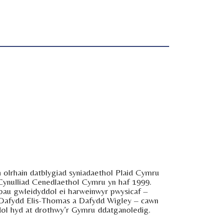
 olrhain datblygiad syniadaethol Plaid Cymru
Cynulliad Cenedlaethol Cymru yn haf 1999.
oau gwleidyddol ei harweinwyr pwysicaf –
 Dafydd Elis-Thomas a Dafydd Wigley – cawn
ddol hyd at drothwy’r Gymru ddatganoledig.