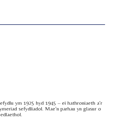
sefydlu ym 1925 hyd 1945 – ei hathroniaeth a’r
chymeriad sefydliadol. Mae’n parhau yn glasur o
edlaethol.