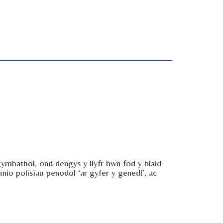
ymhathol, ond dengys y llyfr hwn fod y blaid
nio polisïau penodol ‘ar gyfer y genedl’, ac