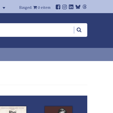
Basged:
0
eitem