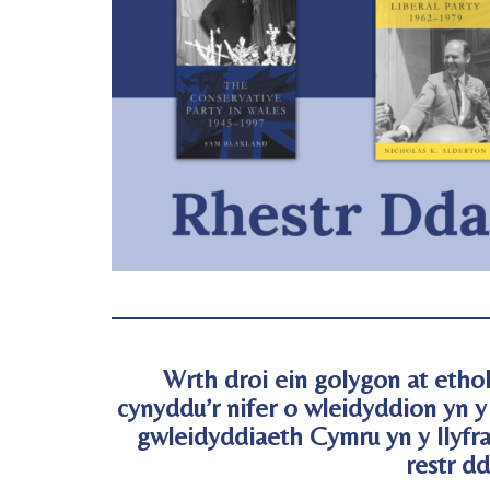
Wrth droi ein golygon at eth
cynyddu’r nifer o wleidyddion yn 
gwleidyddiaeth Cymru yn y llyfr
restr dd