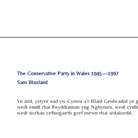
The Conservative Party in Wales 1945—1997
Sam Blaxland
Yn aml, ystyrir nad yw Cymru a’r Blaid Geidwadol yn g
wedi ennill rhai llwyddiannau yng Nghymru, wedi cynllu
wedi sicrhau cefnogaeth gref mewn rhai ardaloedd.