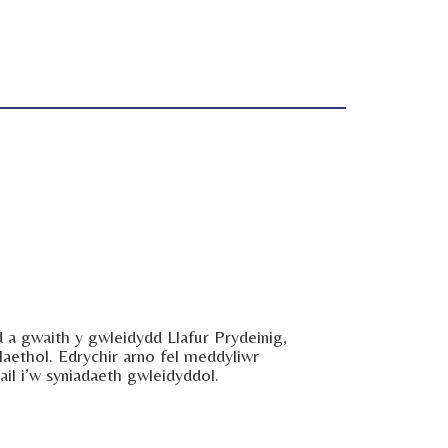
 a gwaith y gwleidydd Llafur Prydeinig,
aethol. Edrychir arno fel meddyliwr
ail i’w syniadaeth gwleidyddol.