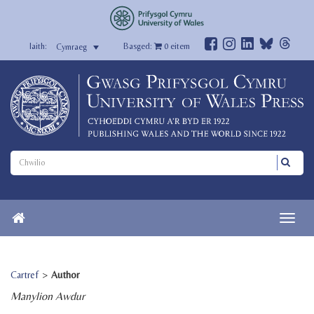
Basged:
0
eitem
Cymraeg
Cartref
>
Author
Manylion Awdur