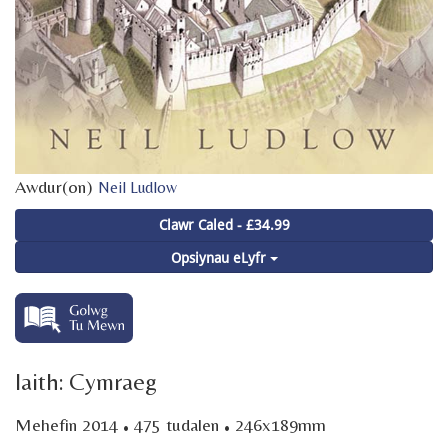
Awdur(on)
Neil Ludlow
Clawr Caled - £34.99
Opsiynau eLyfr
Iaith: Cymraeg
·
·
Mehefin 2014
475 tudalen
246x189mm