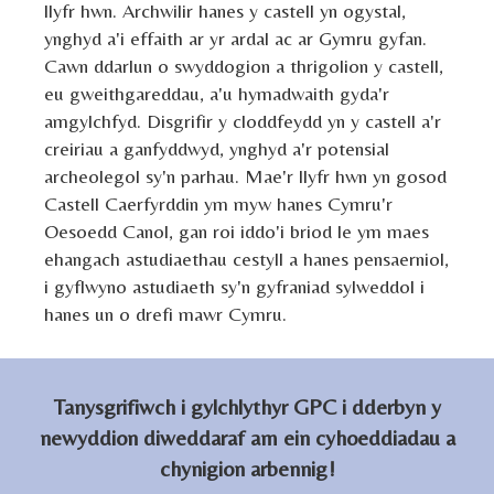
llyfr hwn. Archwilir hanes y castell yn ogystal,
ynghyd a'i effaith ar yr ardal ac ar Gymru gyfan.
Cawn ddarlun o swyddogion a thrigolion y castell,
eu gweithgareddau, a'u hymadwaith gyda'r
amgylchfyd. Disgrifir y cloddfeydd yn y castell a'r
creiriau a ganfyddwyd, ynghyd a'r potensial
archeolegol sy'n parhau. Mae'r llyfr hwn yn gosod
Castell Caerfyrddin ym myw hanes Cymru'r
Oesoedd Canol, gan roi iddo'i briod le ym maes
ehangach astudiaethau cestyll a hanes pensaerniol,
i gyflwyno astudiaeth sy'n gyfraniad sylweddol i
hanes un o drefi mawr Cymru.
Tanysgrifiwch i gylchlythyr GPC i dderbyn y
newyddion diweddaraf am ein cyhoeddiadau a
chynigion arbennig!