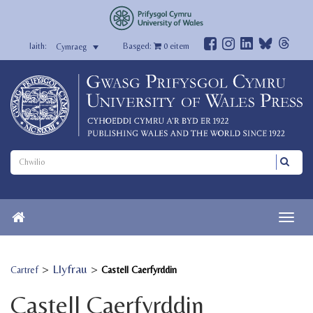
Basged:
0
eitem
Cymraeg
>
Llyfrau
>
Cartref
Castell Caerfyrddin
Castell Caerfyrddin