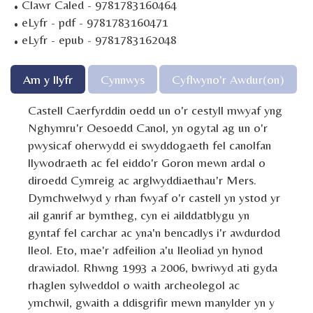
·
Clawr Caled - 9781783160464
·
eLyfr - pdf - 9781783160471
·
eLyfr - epub - 9781783162048
Am y llyfr
Cynnwys
Cyflwyno'r Awdur(on)
Castell Caerfyrddin oedd un o'r cestyll mwyaf yng
Nghymru'r Oesoedd Canol, yn ogytal ag un o'r
pwysicaf oherwydd ei swyddogaeth fel canolfan
llywodraeth ac fel eiddo'r Goron mewn ardal o
diroedd Cymreig ac arglwyddiaethau'r Mers.
Dymchwelwyd y rhan fwyaf o'r castell yn ystod yr
ail ganrif ar bymtheg, cyn ei ailddatblygu yn
gyntaf fel carchar ac yna'n bencadlys i'r awdurdod
lleol. Eto, mae'r adfeilion a'u lleoliad yn hynod
drawiadol. Rhwng 1993 a 2006, bwriwyd ati gyda
rhaglen sylweddol o waith archeolegol ac
ymchwil, gwaith a ddisgrifir mewn manylder yn y