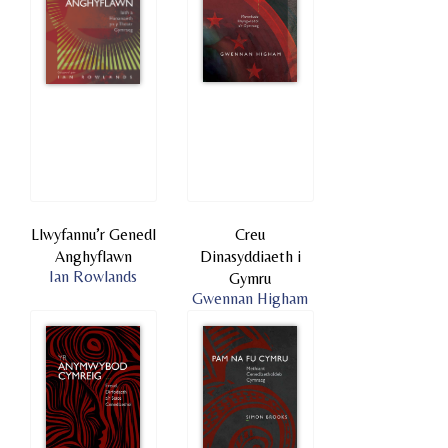
Llwyfannu’r Genedl
Creu
Anghyflawn
Dinasyddiaeth i
Ian Rowlands
Gymru
Gwennan Higham