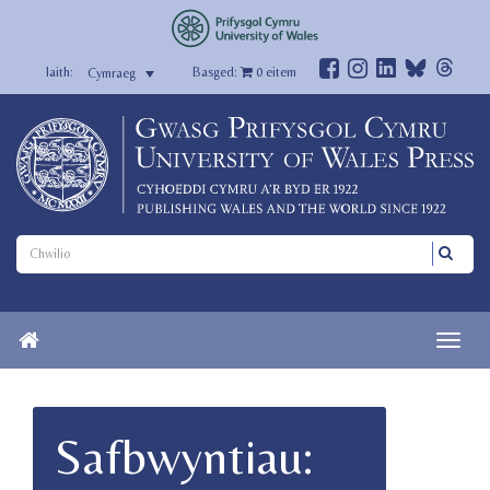
Basged:
0
eitem
Cymraeg
Safbwyntiau: