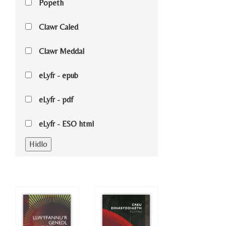
Popeth
Clawr Caled
Clawr Meddal
eLyfr - epub
eLyfr - pdf
eLyfr - ESO html