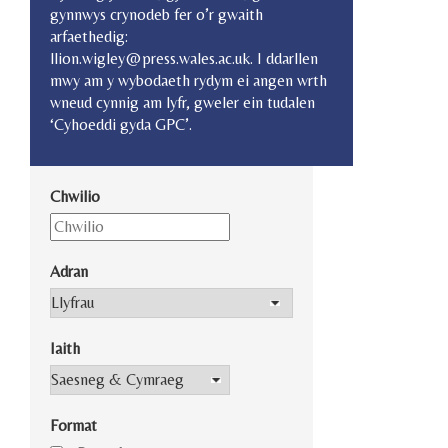
gynnwys crynodeb fer o’r gwaith
arfaethedig:
llion.wigley@press.wales.ac.uk. I ddarllen
mwy am y wybodaeth rydym ei angen wrth
wneud cynnig am lyfr, gweler ein tudalen
‘Cyhoeddi gyda GPC’.
Chwilio
Adran
Iaith
Format