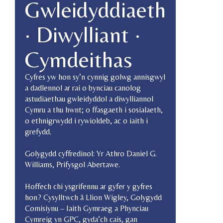
Gwleidyddiaeth
· Diwylliant ·
Cymdeithas
Cyfres yw hon sy’n cynnig golwg annisgwyl
a dadlennol ar rai o bynciau canolog
astudiaethau gwleidyddol a diwylliannol
Cymru a thu hwnt; o ffasgaeth i sosialaeth,
o ethnigrwydd i rywioldeb, ac o iaith i
grefydd.
Golygydd cyffredinol: Yr Athro Daniel G.
Williams, Prifysgol Abertawe.
Hoffech chi ysgrifennu ar gyfer y gyfres
hon? Cysylltwch â Llion Wigley, Golygydd
Comisiynu – Iaith Gymraeg a Phynciau
Cymreig yn GPC, gyda’ch cais, gan