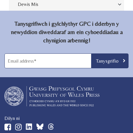
Archive
Tanysgrifiwch i gylchlythyr GPC i dderbyn y
newyddion diweddaraf am ein cyhoeddiadau a
chynigion arbennig!
Dilyn ni