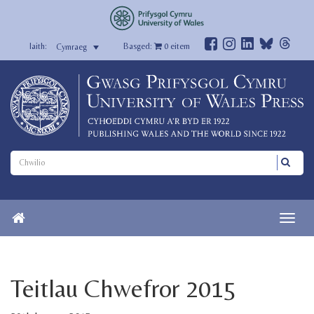
Basged:
0
eitem
Cymraeg
Teitlau Chwefror 2015