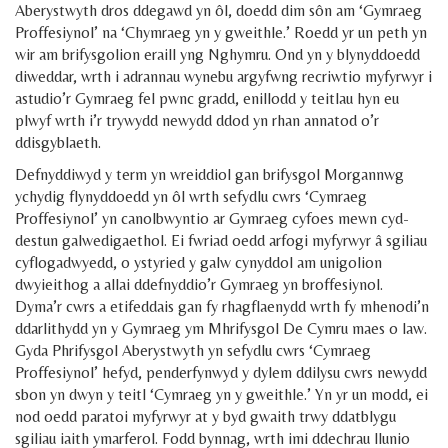
Aberystwyth dros ddegawd yn ôl, doedd dim sôn am ‘Gymraeg
Proffesiynol’ na ‘Chymraeg yn y gweithle.’ Roedd yr un peth yn
wir am brifysgolion eraill yng Nghymru. Ond yn y blynyddoedd
diweddar, wrth i adrannau wynebu argyfwng recriwtio myfyrwyr i
astudio’r Gymraeg fel pwnc gradd, enillodd y teitlau hyn eu
plwyf wrth i’r trywydd newydd ddod yn rhan annatod o’r
ddisgyblaeth.
Defnyddiwyd y term yn wreiddiol gan brifysgol Morgannwg
ychydig flynyddoedd yn ôl wrth sefydlu cwrs ‘Cymraeg
Proffesiynol’ yn canolbwyntio ar Gymraeg cyfoes mewn cyd-
destun galwedigaethol. Ei fwriad oedd arfogi myfyrwyr â sgiliau
cyflogadwyedd, o ystyried y galw cynyddol am unigolion
dwyieithog a allai ddefnyddio’r Gymraeg yn broffesiynol.
Dyma’r cwrs a etifeddais gan fy rhagflaenydd wrth fy mhenodi’n
ddarlithydd yn y Gymraeg ym Mhrifysgol De Cymru maes o law.
Gyda Phrifysgol Aberystwyth yn sefydlu cwrs ‘Cymraeg
Proffesiynol’ hefyd, penderfynwyd y dylem ddilysu cwrs newydd
sbon yn dwyn y teitl ‘Cymraeg yn y gweithle.’ Yn yr un modd, ei
nod oedd paratoi myfyrwyr at y byd gwaith trwy ddatblygu
sgiliau iaith ymarferol. Fodd bynnag, wrth imi ddechrau llunio