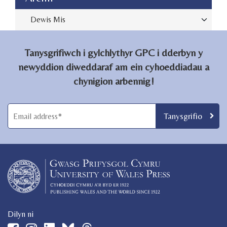
Archive
Tanysgrifiwch i gylchlythyr GPC i dderbyn y
newyddion diweddaraf am ein cyhoeddiadau a
chynigion arbennig!
Dilyn ni