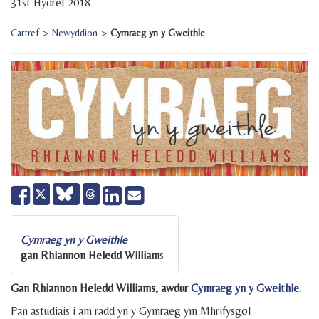
31st Hydref 2018
Cartref
>
Newyddion
>
Cymraeg yn y Gweithle
Share
Share
Send
Tweet
on
on
email
Facebook
LinkedIn
Cymraeg yn y Gweithle
gan Rhiannon Heledd William
s
Gan Rhiannon Heledd Williams, awdur
Cymraeg yn y Gweithle
.
Pan astudiais i am radd yn y Gymraeg ym Mhrifysgol