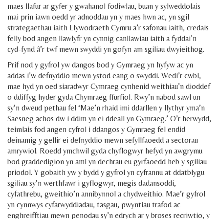
maes llafur ar gyfer y gwahanol fodiwlau, buan y sylweddolais
mai prin iawn oedd yr adnoddau yn y maes hwn ac, yn sgil
strategaethau iaith Llywodraeth Cymru a’r safonau iaith, credais
felly bod angen llawlyfr yn cynnig canllawiau iaith a fyddai’n
cyd-fynd â’r twf mewn swyddi yn gofyn am sgiliau dwyieithog.
Prif nod y gyfrol yw dangos bod y Gymraeg yn hyfyw ac yn
addas i’w defnyddio mewn ystod eang o swyddi. Wedi’r cwbl,
mae hyd yn oed siaradwyr Cymraeg cynhenid weithiau’n dioddef
o ddiffyg hyder gyda Chymraeg ffurfiol. Rwy’n nabod sawl un
sy’n dweud pethau fel ‘Mae’n rhaid imi ddarllen y llythyr yma’n
Saesneg achos dw i ddim yn ei ddeall yn Gymraeg.’ O’r herwydd,
teimlais fod angen cyfrol i ddangos y Gymraeg fel endid
deinamig y gellir ei defnyddio mewn sefyllfaoedd a sectorau
amrywiol. Roedd ymchwil gyda chyflogwyr hefyd yn awgrymu
bod graddedigion yn aml yn dechrau eu gyrfaoedd heb y sgiliau
priodol. Y gobaith yw y bydd y gyfrol yn cyfrannu at ddatblygu
sgiliau sy’n werthfawr i gyflogwyr, megis dadansoddi,
cyfathrebu, gweithio’n annibynnol a chydweithio. Mae’r gyfrol
yn cynnwys cyfarwyddiadau, tasgau, pwyntiau trafod ac
enghreifftiau mewn penodau sy’n edrych ar y broses recriwtio, y