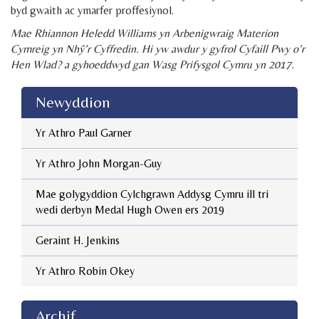
byd gwaith ac ymarfer proffesiynol.
Mae Rhiannon Heledd Williams yn Arbenigwraig Materion
Cymreig yn Nhŷ’r Cyffredin. Hi yw awdur y gyfrol Cyfaill Pwy o’r
Hen Wlad? a gyhoeddwyd gan Wasg Prifysgol Cymru yn 2017.
Newyddion
Yr Athro Paul Garner
Yr Athro John Morgan-Guy
Mae golygyddion Cylchgrawn Addysg Cymru ill tri
wedi derbyn Medal Hugh Owen ers 2019
Geraint H. Jenkins
Yr Athro Robin Okey