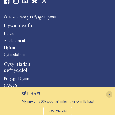
© 2026 Gwasg Prifysgol Cymru
Llywio'r wefan
Hafan
Amdanom ni
Llyfrau
Cyfnodolion
Cysylltiadau
defnyddiol
Prifysgol Cymru
CAWCS
Geiriadur
SÊL HAF!
-
Canolfan Peniarth
Mynnwch 70% oddi ar nifer fawr o'n llyfrau!
Gwasg Gregynog
GOSTYNGIAD