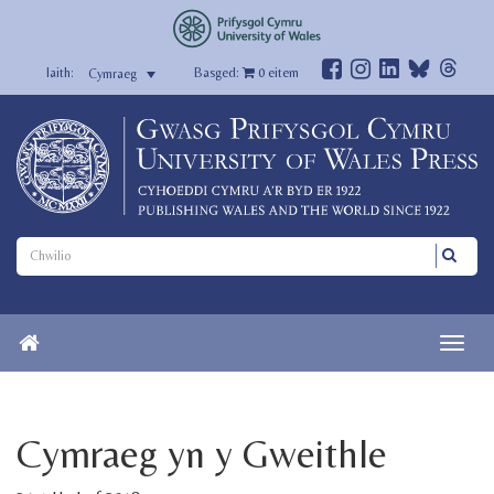
Basged:
0
eitem
Cymraeg
Cymraeg yn y Gweithle