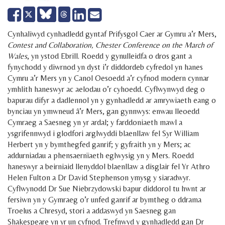
Share
Share
Send
Tweet
on
on
email
Facebook
LinkedIn
Cynhaliwyd cynhadledd gyntaf Prifysgol Caer ar Gymru a’r Mers,
Contest and Collaboration, Chester Conference on the March of
Wales
, yn ystod Ebrill. Roedd y gynulleidfa o dros gant a
fynychodd y diwrnod yn dyst i’r diddordeb cyfredol yn hanes
Cymru a’r Mers yn y Canol Oesoedd a’r cyfnod modern cynnar
ymhlith haneswyr ac aelodau o’r cyhoedd. Cyflwynwyd deg o
bapurau difyr a dadlennol yn y gynhadledd ar amrywiaeth eang o
bynciau yn ymwneud â’r Mers, gan gynnwys: enwau lleoedd
Cymraeg a Saesneg yn yr ardal; y farddoniaeth mawl a
ysgrifennwyd i glodfori arglwyddi blaenllaw fel Syr William
Herbert yn y bymthegfed ganrif; y gyfraith yn y Mers; ac
addurniadau a phensaernïaeth eglwysig yn y Mers. Roedd
haneswyr a beirniaid llenyddol blaenllaw a disglair fel Yr Athro
Helen Fulton a Dr David Stephenson ymysg y siaradwyr.
Cyflwynodd Dr Sue Niebrzydowski bapur diddorol tu hwnt ar
fersiwn yn y Gymraeg o’r unfed ganrif ar bymtheg o ddrama
Troelus a Chresyd, stori a addaswyd yn Saesneg gan
Shakespeare yn yr un cyfnod. Trefnwyd y gynhadledd gan Dr