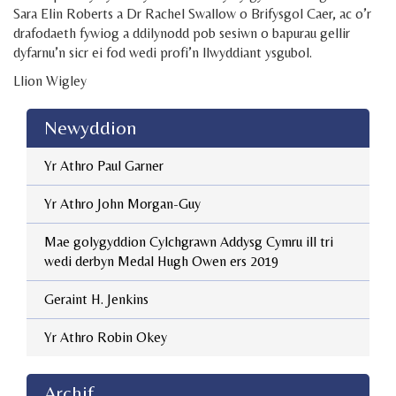
Sara Elin Roberts a Dr Rachel Swallow o Brifysgol Caer, ac o’r
drafodaeth fywiog a ddilynodd pob sesiwn o bapurau gellir
dyfarnu’n sicr ei fod wedi profi’n llwyddiant ysgubol.
Llion Wigley
Newyddion
Yr Athro Paul Garner
Yr Athro John Morgan-Guy
Mae golygyddion Cylchgrawn Addysg Cymru ill tri
wedi derbyn Medal Hugh Owen ers 2019
Geraint H. Jenkins
Yr Athro Robin Okey