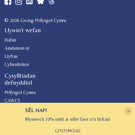
© 2026 Gwasg Prifysgol Cymru
Llywio'r wefan
Hafan
Amdanom ni
Llyfrau
Cyfnodolion
Cysylltiadau
defnyddiol
Prifysgol Cymru
CAWCS
Geiriadur
SÊL HAF!
-
Canolfan Peniarth
Mynnwch 70% oddi ar nifer fawr o'n llyfrau!
Gwasg Gregynog
GOSTYNGIAD