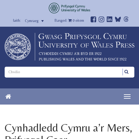
Basged:
0
eitem
Cymraeg
Cynhadledd Cymru a’r Mers,