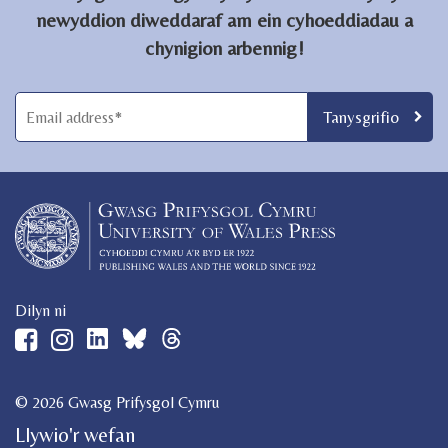
newyddion diweddaraf am ein cyhoeddiadau a
chynigion arbennig!
Dilyn ni
© 2026 Gwasg Prifysgol Cymru
Llywio'r wefan