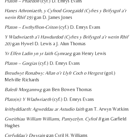
Platon – Phaedon
(cyf.) D. Emrys Evans
Hanes Athroniaeth, y Cyfnod Groegaidd (Cyfres y Brifysgol a’r
werin Rhif 19)
gan D. James Jones
Platon – Ewthyffron-Criton
(cyf.) D. Emrys Evans
Y Wladwriaeth a’i Hawdurdod (Cyfres y Brifysgol a’r werin Rhif
20)
gan Hywel D. Lewis a J. Alun Thomas
Yr Elfen Ladin yn yr Iaith Gymraeg
gan Henry Lewis
Platon – Gorgias
(cyf.) D. Emrys Evans
Breudwyt Ronabwy: Allan o’r Llyfr Coch o Hergest
(gol.)
Melville Richards
Baledi Morgannwg
gan Ben Bowen Thomas
Plato(n): Y Wladwriaeth
(cyf.) D. Emrys Evans
Ieithyddiaeth: Agweddau ar Astudio Iaith
gan T. Arwyn Watkins
Gweithiau William Williams, Pantycelyn. Cyfrol II
gan Garfield
Hughes
Crefyddau’r Dwyrain
gan Cyril H. Williams