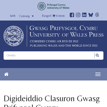
Basged:
0
eitem
Cymraeg
Digideiddio Clasuron Gwasg