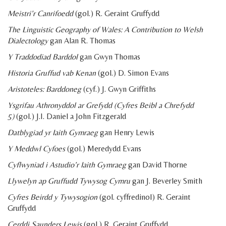
Meistri’r Canrifoedd
(gol.) R. Geraint Gruffydd
The Linguistic Geography of Wales: A Contribution to Welsh
Dialectology
gan Alan R. Thomas
Y Traddodiad Barddol
gan Gwyn Thomas
Historia Gruffud vab Kenan
(gol.) D. Simon Evans
Aristoteles: Barddoneg
(cyf.) J. Gwyn Griffiths
Ysgrifau Athronyddol ar Grefydd (Cyfres Beibl a Chrefydd
5)
(gol.) J.I. Daniel a John Fitzgerald
Datblygiad yr Iaith Gymraeg
gan Henry Lewis
Y Meddwl Cyfoes
(gol.) Meredydd Evans
Cyflwyniad i Astudio’r Iaith Gymraeg
gan David Thorne
Llywelyn ap Gruffudd Tywysog Cymru
gan J. Beverley Smith
Cyfres Beirdd y Tywysogion
(gol. cyffredinol) R. Geraint
Gruffydd
Cerddi Saunders Lewis
(gol.) R. Geraint Gruffydd