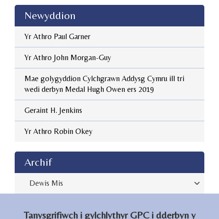
Newyddion
Yr Athro Paul Garner
Yr Athro John Morgan-Guy
Mae golygyddion Cylchgrawn Addysg Cymru ill tri
wedi derbyn Medal Hugh Owen ers 2019
Geraint H. Jenkins
Yr Athro Robin Okey
Archive
Tanysgrifiwch i gylchlythyr GPC i dderbyn y