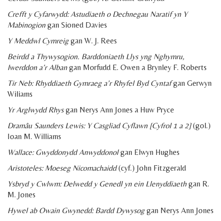
Crefft y Cyfarwydd: Astudiaeth o Dechnegau Naratif yn Y
Mabinogion
gan Sioned Davies
Y Meddwl Cymreig
gan W. J. Rees
Beirdd a Thywysogion. Barddoniaeth Llys yng Nghymru,
Iwerddon a’r Alban
gan Morfudd E. Owen a Brynley F. Roberts
Tir Neb: Rhyddiaeth Gymraeg a’r Rhyfel Byd Cyntaf
gan Gerwyn
Wiliams
Yr Arglwydd Rhys
gan Nerys Ann Jones a Huw Pryce
Dramâu Saunders Lewis: Y Casgliad Cyflawn
[Cyfrol 1 a 2]
(gol.)
Ioan M. Williams
Wallace: Gwyddonydd Anwyddonol
gan Elwyn Hughes
Aristoteles: Moeseg Nicomachaidd
(cyf.) John Fitzgerald
Ysbryd y Cwlwm: Delwedd y Genedl yn ein Llenyddiaeth
gan R.
M. Jones
Hywel ab Owain Gwynedd: Bardd Dywysog
gan Nerys Ann Jones