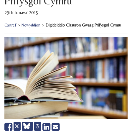
Prifysgol Cymru
29th Ionawr 2015
Cartref
>
Newyddion
>
Digideiddio Clasuron Gwasg Prifysgol Cymru
Share
Share
Send
Tweet
on
on
email