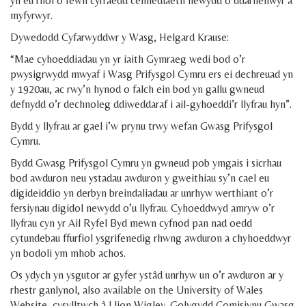
yn eu rhoi o fewn cyrraedd cenhedlaeth newydd o ddarllenwyr a
myfyrwyr.
Dywedodd Cyfarwyddwr y Wasg, Helgard Krause:
“Mae cyhoeddiadau yn yr iaith Gymraeg wedi bod o’r
pwysigrwydd mwyaf i Wasg Prifysgol Cymru ers ei dechreuad yn
y 1920au, ac rwy’n hynod o falch ein bod yn gallu gwneud
defnydd o’r dechnoleg ddiweddaraf i ail-gyhoeddi’r llyfrau hyn”.
Bydd y llyfrau ar gael i’w prynu trwy wefan Gwasg Prifysgol
Cymru.
Bydd Gwasg Prifysgol Cymru yn gwneud pob ymgais i sicrhau
bod awduron neu ystadau awduron y gweithiau sy’n cael eu
digideiddio yn derbyn breindaliadau ar unrhyw werthiant o’r
fersiynau digidol newydd o’u llyfrau. Cyhoeddwyd amryw o’r
llyfrau cyn yr Ail Ryfel Byd mewn cyfnod pan nad oedd
cytundebau ffurfiol ysgrifenedig rhwng awduron a chyhoeddwyr
yn bodoli ym mhob achos.
Os ydych yn ysgutor ar gyfer ystâd unrhyw un o’r awduron ar y
rhestr ganlynol, also available on the University of Wales
Website, cysylltwch â Llion Wigley, Golygydd Comisiynu Gwasg