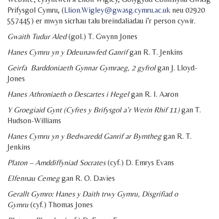
Prifysgol Cymru, (
Llion.Wigley@gwasg.cymru.ac.uk
neu 02920
557445) er mwyn sicrhau talu breindaliadau i’r person cywir.
Gwaith Tudur Aled
(gol.) T. Gwynn Jones
Hanes Cymru yn y Ddeunawfed Ganrif
gan R. T. Jenkins
Geirfa Barddoniaeth Gynnar Gymraeg
, 2 gyfrol
gan J. Lloyd-
Jones
Hanes Athroniaeth o Descartes i Hegel
gan R. I. Aaron
Y Groegiaid Gynt (Cyfres y Brifysgol a’r Werin Rhif 11)
gan T.
Hudson-Williams
Hanes Cymru yn y Bedwaredd Ganrif ar Bymtheg
gan R. T.
Jenkins
Platon – Amddiffyniad Socrates
(cyf.) D. Emrys Evans
Elfennau Cemeg
gan R. O. Davies
Gerallt Gymro: Hanes y Daith trwy Gymru, Disgrifiad o
Gymru
(cyf.) Thomas Jones