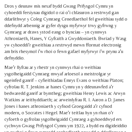
Facebook
LinkedIn
Dros y deunaw mis nesaf bydd Gwasg Prifysgol Cymru yn
cyhoeddi fersiynau digidol o rai o’i chlasuron a restrwyd gan
ddarlithwyr y Coleg Cymraeg Cenedlaethol fel gweithiau sydd o
ddefnydd arbennig ar gyfer dysgu myfyrwyr trwy gyfrwng y
Gymraeg ar draws ystod eang o bynciau – yn cynnwys
Athroniaeth, Hanes, Y Gyfraith a Gwyddoniaeth. Bwriad y Wasg
yw cyhoeddi’r gweithiau a restrwyd mewn fformat electronig
am bris rhesymol i’w rhoi o fewn gafael myfyrwyr i’w prynu a’u
defnyddio.
Mae’r llyfrau ar y rhestr yn cynnwys rhai o weithiau
ysgolheigaidd Cymraeg mwyaf arloesol a meistrolgar yr
ugeinfed ganrif – cyfieithiadau Emrys Evans o weithiau Platon;
cyfrolau R. T. Jenkins ar hanes Cymru yn y ddeunawfed a’r
bedwaredd ganrif ar bymtheg; gweithiau Henry Lewis ac Arwyn
Watkins ar ieithyddiaeth; ac arweinlyfrau R. I. Aaron a D. James
Jones i hanes athroniaeth y cyfnod Groegaidd a’r cyfnod
modern, o Socrates i Hegel. Mae’r teitlau hyn yn rhan o’r
cyfoeth o gyfrolau ysgolheigaidd Cymraeg a gyhoeddwyd ers
cychwyn Gwasg Prifysgol Cymru ym 1922, a bydd eu digideiddio