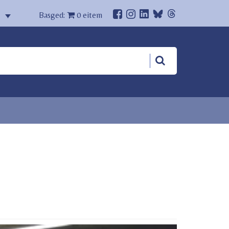
Basged:
0
eitem