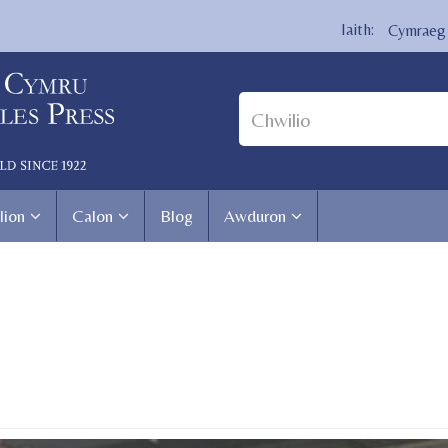
Cymraeg
lion
Calon
Blog
Awduron