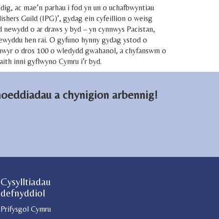
iedig, ac mae’n parhau i fod yn un o uchafbwyntiau
hers Guild (IPG)’, gydag ein cyfeillion o weisg
id newydd o ar draws y byd – yn cynnwys Pacistan,
dnewyddu hen rai. O gyfuno hynny gydag ystod o
dinwyr o dros 100 o wledydd gwahanol, a chyfanswm o
aith inni gyflwyno Cymru i’r byd.
hoeddiadau a chynigion arbennig!
Cysylltiadau
defnyddiol
Prifysgol Cymru