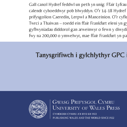
Facebook
LinkedIn
Gall canol Hydref feddwl un peth yn unig: Ffair Lyfra
calendr cyhoeddwyr pob blwyddyn. O’r 14-18 Hydref r
prifysgolion Caeredin, Lerpwl a Manceinion. O’r cyfl
Twrci a Thaiwan – roedd ein ffair Frankfurt eleni yn
gyflwyniadau diddorol gan arweinwyr o fewn y diwydi
fwy na 200,000 o ymwelwyr, mae ffair Frankfurt yn par
Tanysgrifiwch i gylchlythyr GPC