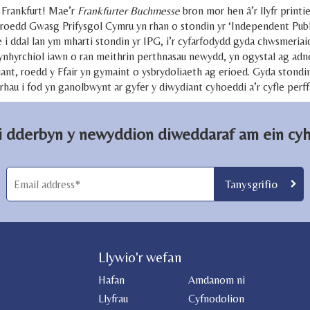
u Frankfurt! Mae’r
Frankfurter Buchmesse
bron mor hen â’r llyfr print
oedd Gwasg Prifysgol Cymru yn rhan o stondin yr ‘Independent Publis
e i ddal lan ym mharti stondin yr IPG, i’r cyfarfodydd gyda chwsmeria
 gynhyrchiol iawn o ran meithrin perthnasau newydd, yn ogystal ag a
ant, roedd y Ffair yn gymaint o ysbrydoliaeth ag erioed. Gyda ston
hau i fod yn ganolbwynt ar gyfer y diwydiant cyhoeddi a’r cyfle perff
 i dderbyn y newyddion diweddaraf am ein cy
Llywio'r wefan
Hafan
Amdanom ni
Llyfrau
Cyfnodolion